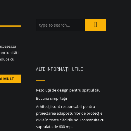
 accesează
portunități
 aduce cu
ALTE INFORMAȚII UTILE
AI MULT
Rezoluții de design pentru spațiul tău
Bucuria simplității
Arhitecții sunt responsabili pentru
proiectarea adăposturilor de protecție
civilă în toate clădirile nou construite cu
suprafața de 600 mp.