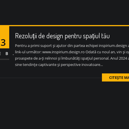
Rezoluții de design pentru spațiul tău
13
Pentru a primi suport și ajutor din partea echipei inspirium.design
link-ul următor: www.inspirium.design.ro Odată cu noul an, vin și o
EB.
proaspete de a-ți reînnoi și îmbunătăți spațiul personal. Anul 2024
sine tendințe captivante și perspective inovatoare...
CITEȘTE M