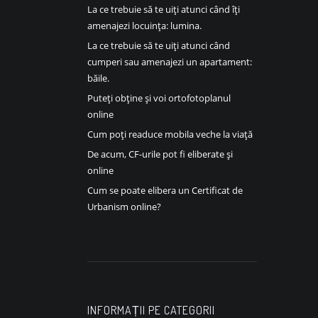
La ce trebuie să te uiți atunci când îți
amenajezi locuința: lumina.
La ce trebuie să te uiți atunci când
cumperi sau amenajezi un apartament:
băile.
Puteți obține și voi ortofotoplanul
online
Cum poți readuce mobila veche la viață
De acum, CF-urile pot fi eliberate și
online
Cum se poate elibera un Certificat de
Urbanism online?
INFORMAȚII PE CATEGORII