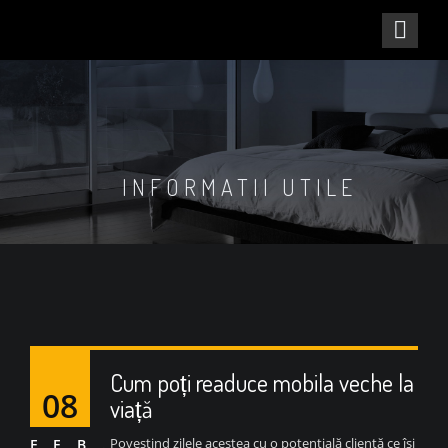
INFORMATII UTILE
Cum poți readuce mobila veche la
08
viață
Povestind zilele acestea cu o potențială clientă ce își
FEB.