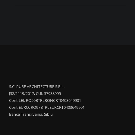
S.C. PURE ARCHITECTURE S.R.L.
J32/1119/2017; CUI: 37938995
Cont LEI: RO50BTRLRONCRT0403649901
Cont EURO: RO97BTRLEURCRT0403649901
Banca Transilvania, Sibiu