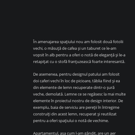
În amenajarea spațiului nou am folosit două fotolii
vechi, o măsuță de cafea și un taburet ce le-am
vopsit în alb pentru a oferi o notă de eleganță și le-a
retapițat cu o stofă franțuzească foarte interesantă.
De asemenea, pentru designul patului am folosit
doi caferi vechi în loc de picioare, tăblia fiind și ea
din elemente de lemn recuperate dintr-o șură
veche, demolată. Lemne ce se regăsesc la mai multe
elemente în proiectul nostru de design interior. De
exemplu, baia de serviciu are pereții în întregime
construiți din acest lemn, recuperat și reutilizat
pentru a oferi spațiului o notă de vechime.
Apartamentul, așa cum l-am gândit, are un aer