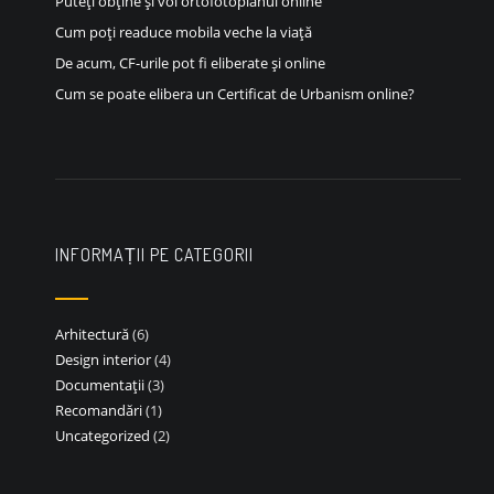
Puteți obține și voi ortofotoplanul online
Cum poți readuce mobila veche la viață
De acum, CF-urile pot fi eliberate și online
Cum se poate elibera un Certificat de Urbanism online?
INFORMAȚII PE CATEGORII
Arhitectură
(6)
Design interior
(4)
Documentații
(3)
Recomandări
(1)
Uncategorized
(2)