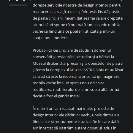
dorește serviciile noastre de design interior pentru
readucerea la viață a casei părintești, lăsată pustie
de peste cinci ani, mi-am dat seama că are dreptate
atunci când spune că nu toată lumea vede mobila
veche ca fiind una ce poate fi utilizată și într-un
spațiu nou, modern.
Probabil că cei cinci ani de studii în domeniul
conservării și restaurării picturilor și a hârtiei la
Muzeul Brukenthal precum și a obiectelor de piatră
și lemn la Complexul Muzeal ASTRA Sibiu m-au lăsat
să cred că este la îndemâna oricui să își imagineze
mobila veche într-un spațiu nou ori chiar
reutilizarea mobilierului de lemn sub o altă formă
decât a fost el gândit inițial.
În ultimii ani am realizat mai multe proiecte de
design interior ale clădirilor vechi, unele dintre ele
fiind chiar și monumente istorice. De fiecare dată
am încercat să păstrăm autentic spațiul, adus în