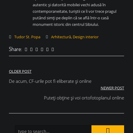
autentic și datorită mobilei vechi adusă în
contemporaneitate, turiștii ce îi vor trece pragul
putând simți pe deplin că se află într-o casă
monument istoric din centrul Sibiului.
Tudor St. Popa
Arhitectură
,
Design interior
Share:
Navigare
OLDER POST
în
De acum, CF-urile pot fi eliberate și online
NEWER POST
articole
Puteți obține și voi ortofotoplanul online