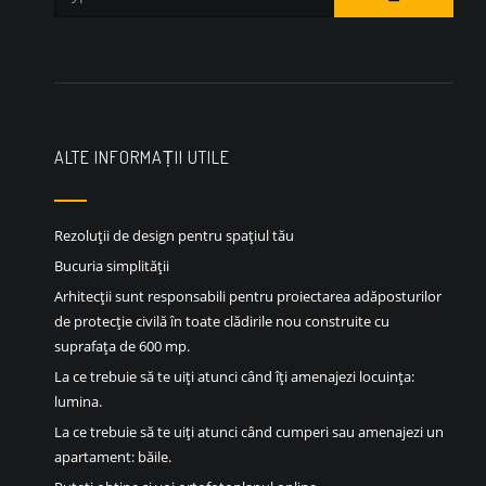
ALTE INFORMAȚII UTILE
Rezoluții de design pentru spațiul tău
Bucuria simplității
Arhitecții sunt responsabili pentru proiectarea adăposturilor
de protecție civilă în toate clădirile nou construite cu
suprafața de 600 mp.
La ce trebuie să te uiți atunci când îți amenajezi locuința:
lumina.
La ce trebuie să te uiți atunci când cumperi sau amenajezi un
apartament: băile.