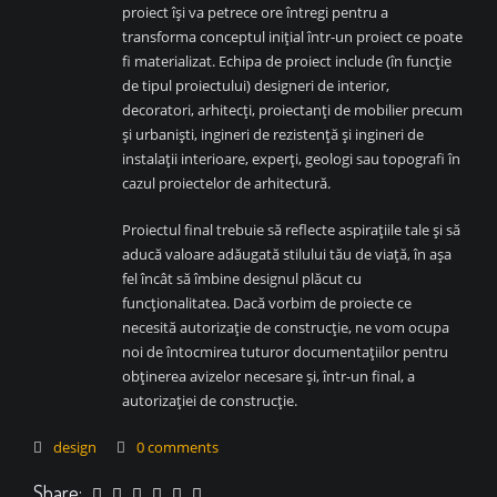
proiect își va petrece ore întregi pentru a
transforma conceptul inițial într-un proiect ce poate
fi materializat. Echipa de proiect include (în funcție
de tipul proiectului) designeri de interior,
decoratori, arhitecți, proiectanți de mobilier precum
și urbaniști, ingineri de rezistență și ingineri de
instalații interioare, experți, geologi sau topografi în
cazul proiectelor de arhitectură.
Proiectul final trebuie să reflecte aspirațiile tale și să
aducă valoare adăugată stilului tău de viață, în așa
fel încât să îmbine designul plăcut cu
funcționalitatea. Dacă vorbim de proiecte ce
necesită autorizație de construcție, ne vom ocupa
noi de întocmirea tuturor documentațiilor pentru
obținerea avizelor necesare și, într-un final, a
autorizației de construcție.
design
0 comments
Share: