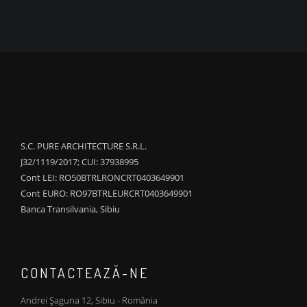
S.C. PURE ARCHITECTURE S.R.L.
J32/1119/2017; CUI: 37938995
Cont LEI: RO50BTRLRONCRT0403649901
Cont EURO: RO97BTRLEURCRT0403649901
Banca Transilvania, Sibiu
CONTACTEAZĂ-NE
Andrei Șaguna 12, Sibiu - România