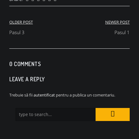
Navigare
OLDER POST
NEWER POST
în
Pasul 3
Pasul 1
articole
0 COMMENTS
LEAVE A REPLY
Trebuie să fii
autentificat
pentru a publica un comentariu.