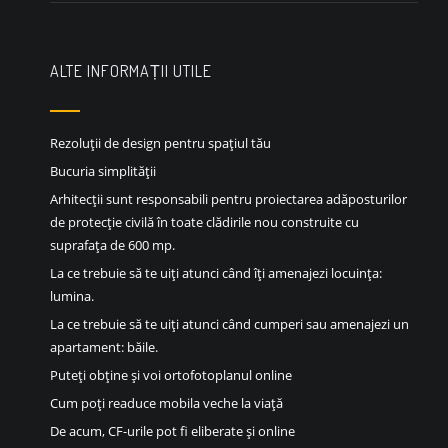
ALTE INFORMAȚII UTILE
Rezoluții de design pentru spațiul tău
Bucuria simplității
Arhitecții sunt responsabili pentru proiectarea adăposturilor
de protecție civilă în toate clădirile nou construite cu
suprafața de 600 mp.
La ce trebuie să te uiți atunci când îți amenajezi locuința:
lumina.
La ce trebuie să te uiți atunci când cumperi sau amenajezi un
apartament: băile.
Puteți obține și voi ortofotoplanul online
Cum poți readuce mobila veche la viață
De acum, CF-urile pot fi eliberate și online