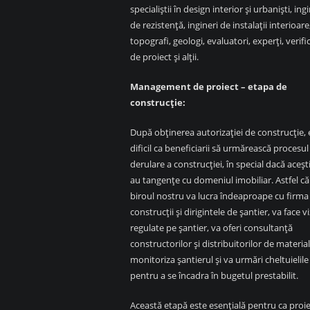
specialiștii în design interior și urbaniști, ing
de rezistență, ingineri de instalații interioare
topografi, geologi, evaluatori, experți, verifi
de proiect și alții.
Management de proiect – etapa de
construcție:
După obținerea autorizației de construcție, 
dificil ca beneficiarii să urmărească procesul
derulare a construcției, în special dacă aceșt
au tangențe cu domeniul imobiliar. Astfel că
biroul nostru va lucra îndeaproape cu firma
construcții și dirigintele de șantier, va face vi
regulate pe șantier, va oferi consultanță
constructorilor și distribuitorilor de material
monitoriza șantierul și va urmări cheltuielile
pentru a se încadra în bugetul prestabilit.
Această etapă este esențială pentru ca proie