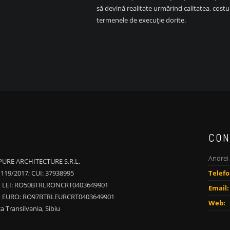
să devină realitate urmărind calitatea, costur
termenele de execuție dorite.
CON
Andrei
 PURE ARCHITECTURE S.R.L.
1119/2017; CUI: 37938995
Telefo
t LEI: RO50BTRLRONCRT0403649901
Email:
t EURO: RO97BTRLEURCRT0403649901
Web:
a Transilvania, Sibiu