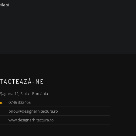
ile și
TACTEAZĂ-NE
 Șaguna 12, Sibiu - România
n:
0745 332465
birou@designarhitectura.ro
www.designarhitectura.ro