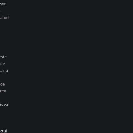
ineri
,
catori
este
 de
ia nu
 de
zite
e, va
ctul