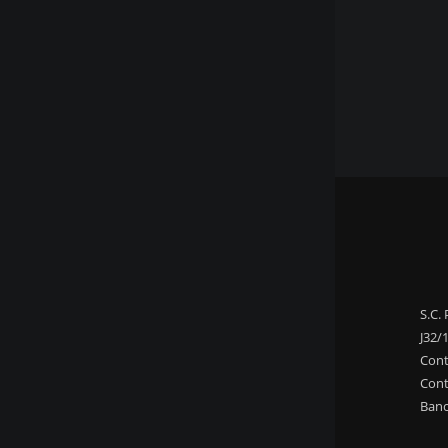
S.C.
J32/
Con
Con
Banc