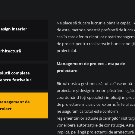
Ne place să ducem lucrurile până la capăt. 
esign interior
de asta, metoda noastră preferată de lucru 
cea în care oferim clienților noștri manage
de proiect pentru realizarea în bune condiții
proiectului.
rhitectură
Management de proiect – etapa de
proiectare:
olutii complete
entru festivaluri
Biroul nostru gestionează tot ce înseamnă
proiectare și design interior, păstrând legătu
coordonând toți specialiștii implicați în proc
Management de
de proiectare, inclusiv cei externi. În felul ac
roiect
ne asigurăm că totul este conform
reglementărilor actuale și cerințelor instituți
vor elibera autorizațiile de construcție. Asta
implică, pe lângă proiectanții de arhitectură,