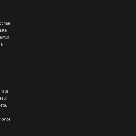
Tocmai
este
mentul
 a
ra și
esul
esta,
ilor ce